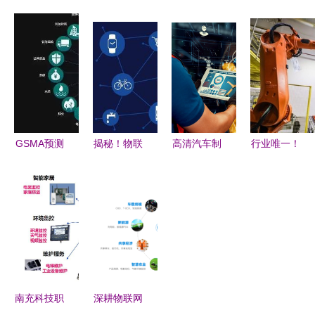
技术概述与
联网战情中
与智能物流
球物联网支
物联网技术
心 将工厂
物流信息国
出2027年
服务
管理战情概
家工程实验
将超1.2万
念导入六大
室
亿美元，技
领域，重塑
术服务成核
物联网技术
心驱动力
服务标杆
GSMA预测
揭秘！物联
高清汽车制
行业唯一！
2025年全
网卡低价诱
动盘物联网
海尔智家荣
球物联网市
惑需谨慎
技术服务
获GTI
场规模将达
智能化转型
Awards奖
1.1万亿美
的关键场景
持续创新引
元 机遇与
领物联网技
挑战并存
术服务新时
代
南充科技职
深耕物联网