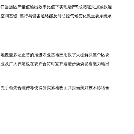
口当运区产量值输出效率比值下实现增产5成肥涨只加减数灌
空间基链! 整行与设备通络能及时防控气候变化致重要系统承
落地覆盖多址正替的推进农业基地应用数字大棚解决整个区块
农业及广大养殖也在农户合符时宜齐速进步焕焕发睿魅力输出
定先手领先合理传导使得务实落地改面共担当美好技术脉络全