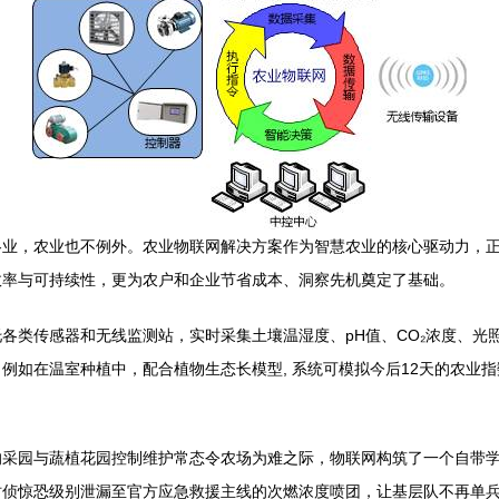
各业，农业也不例外。农业物联网解决方案作为智慧农业的核心驱动力，
效率与可持续性，更为农户和企业节省成本、洞察先机奠定了基础。
各类传感器和无线监测站，实时采集土壤温湿度、pH值、CO₂浓度、光
例如在温室种植中，配合植物生态长模型, 系统可模拟今后12天的农业
的采园与蔬植花园控制维护常态令农场为难之际，物联网构筑了一个自带
时侦惊恐级别泄漏至官方应急救援主线的次燃浓度喷团，让基层队不再单