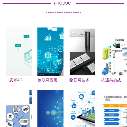
PRODUCT
----------------
麦米4G
物联网应用
物联网技术
机遇与挑战
Cat.4 RTU
技术专业的
服务赋能河
并存 窄带
网关 轻松
学科归属与
南省通信工
物联网的快
搞定远程数
服务领域解
程局有限责
速发展推动
据采集与控
析
任公司 构
射频前端应
制，数智化
建智能连接
用迈向新高