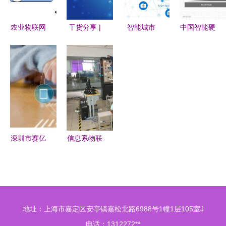
转型的性价
未来
度
比之选
农业物联网
干货分享 |
智能城市
中国智能硬
解决方案
10大物联网
物联网技术
件创新产业
让智慧农业
应用的基础
服务引领的
发展分析
大放光彩
安全提示
未来之城
（2017）
——物联网
技术服务的
赋能与挑战
深圳市赛亿
信息系物联
科技开发有
网技能组暑
限公司 赋
期一阶段集
能物联网行
训总结——
业革新的技
聚焦物联网
地址：上海市嘉定区安亭镇嘉松北路6988号1幢1层105室J
术先锋
技术服务能
电话：1312272**