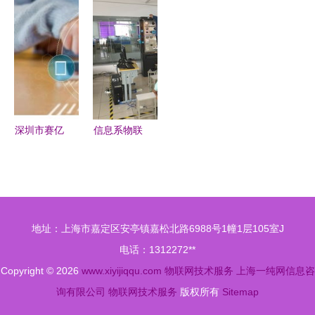
让智慧农业
应用的基础
服务引领的
发展分析
大放光彩
安全提示
未来之城
（2017）
——物联网
技术服务的
赋能与挑战
深圳市赛亿
信息系物联
科技开发有
网技能组暑
限公司 赋
期一阶段集
能物联网行
训总结——
业革新的技
聚焦物联网
地址：上海市嘉定区安亭镇嘉松北路6988号1幢1层105室J
术先锋
技术服务能
电话：1312272**
力建设
Copyright © 2026
www.xiyijiqqu.com
物联网技术服务
上海一纯网信息咨
询有限公司
物联网技术服务
版权所有
Sitemap