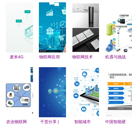
麦米4G
物联网应用
物联网技术
机遇与挑战
Cat.4 RTU
技术专业的
服务赋能河
并存 窄带
网关 轻松
学科归属与
南省通信工
物联网的快
搞定远程数
服务领域解
程局有限责
速发展推动
据采集与控
析
任公司 构
射频前端应
制，数智化
建智能连接
用迈向新高
转型的性价
未来
度
比之选
农业物联网
干货分享 |
智能城市
中国智能硬
解决方案
10大物联网
物联网技术
件创新产业