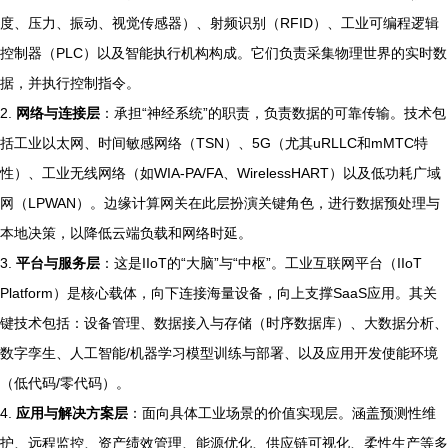
度、压力、振动、视觉传感器）、射频识别（RFID）、工业可编程逻辑
控制器（PLC）以及智能执行机构构成。它们负责采集物理世界的实时数
据，并执行控制指令。
2.
网络与连接层
：承担“神经系统”的职责，负责数据的可靠传输。技术包
括工业以太网、时间敏感网络（TSN）、5G（尤其uRLLC和mMTC特
性）、工业无线网络（如WIA-PA/FA、WirelessHART）以及低功耗广域
网（LPWAN）。边缘计算网关在此层扮演关键角色，进行数据预处理与
本地决策，以降低云端负载和网络时延。
3.
平台与服务层
：这是IIoT的“大脑”与“中枢”。工业互联网平台（IIoT
Platform）是核心载体，向下连接海量设备，向上支撑SaaS应用。其关
键技术包括：设备管理、数据接入与存储（时序数据库）、大数据分析、
数字孪生、人工智能/机器学习模型训练与部署、以及应用开发使能环境
（低代码/零代码）。
4.
应用与解决方案层
：面向具体工业场景的价值实现层。涵盖预测性维
护、远程监控、资产绩效管理、能源优化、供应链可视化、柔性生产等多