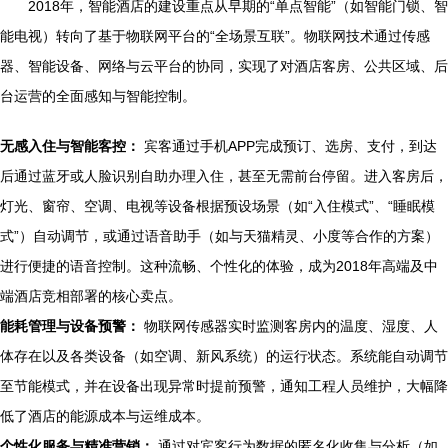
2018年，智能酒店的建设重点从早期的“单点智能”（如智能门锁、智
能电视）转向了基于物联网平台的“全场景互联”。物联网技术通过传感
器、智能设备、网络与云平台的协同，实现了对酒店客房、公共区域、后
台运营的全面感知与智能控制。
无感入住与智能客控：
宾客通过手机APP完成预订、选房、支付，到达
后通过蓝牙或人脸识别自助办理入住，甚至无需前台停留。进入客房后，
灯光、窗帘、空调、电视等设备根据预设场景（如“入住模式”、“睡眠模
式”）自动调节，或通过语音助手（如与天猫精灵、小度等合作的方案）
进行便捷的语音控制。这种流畅、个性化的体验，成为2018年高端及中
端酒店竞相部署的核心卖点。
能耗管理与设备预警：
物联网传感器实时监测客房内的温度、湿度、人
体存在以及各类设备（如空调、新风系统）的运行状态。系统能自动调节
至节能模式，并在设备出现异常时提前预警，通知工程人员维护，大幅降
低了酒店的能源成本与运维成本。
个性化服务与精准营销：
通过对宾客行为数据的匿名化收集与分析（如