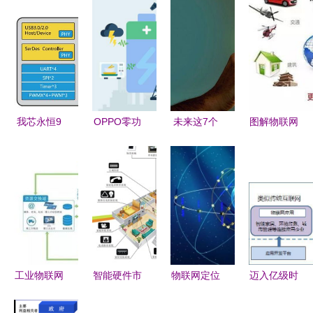
我芯永恒9
OPPO零功
未来这7个
图解物联网
嵌入式技术
耗通信技术
行业将离不
产业规模逼
与物联网驱
深度解析
开物联网技
近万亿，无
动下的电子
如何重塑物
术服务
人经济加速
工程师家园
联网服务场
落地，技术
景
服务成核心
引擎
工业物联网
智能硬件市
物联网定位
迈入亿级时
技术服务
场五年将破
技术全景解
代 物联网